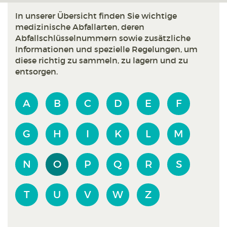
In unserer Übersicht finden Sie wichtige
medizinische Abfallarten, deren
Abfallschlüsselnummern sowie zusätzliche
Informationen und spezielle Regelungen, um
diese richtig zu sammeln, zu lagern und zu
entsorgen.
A
B
C
D
E
F
G
H
I
K
L
M
N
O
P
Q
R
S
T
U
V
W
Z