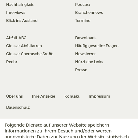
Nachhaltigkeit
Podcast
Interviews
Branchennews
Blick ins Ausland
Termine
Abfall-ABC
Downloads
Glossar Abfallarten
Häufig gestellte Fragen
Glossar Chemische Stoffe
Newsletter
Recht
Nützliche Links
Presse
Über uns
Ihre Anzeige
Kontakt
Impressum
Datenschutz
Folgende Dienste auf unserer Website speichern
Datenschutz konfigurieren
Informationen zu Ihrem Besuch und/oder werten
anonymisierte Daten zur Nutzung der Website statistisch