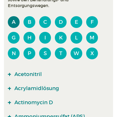
Entsorgungswegen.
A
B
C
D
E
F
G
H
I
K
L
M
N
P
S
T
W
X
Acetonitril
Acrylamidlösung
Actinomycin D
Ammoniumpersulfat (APS)