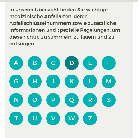
In unserer Übersicht finden Sie wichtige
medizinische Abfallarten, deren
Abfallschlüsselnummern sowie zusätzliche
Informationen und spezielle Regelungen, um
diese richtig zu sammeln, zu lagern und zu
entsorgen.
A
B
C
D
E
F
G
H
I
K
L
M
N
O
P
Q
R
S
T
U
V
W
Z