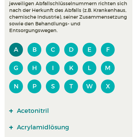
jeweiligen Abfallschlüsselnummern richten sich
nach der Herkunft des Abfalls (z.B. Krankenhaus,
chemische Industrie), seiner Zusammensetzung
sowie den Behandlungs- und
Entsorgungswegen.
A
B
C
D
E
F
G
H
I
K
L
M
N
P
S
T
W
X
Acetonitril
Acrylamidlösung