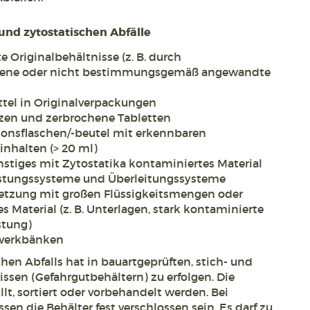
und zytostatischen Abfälle
e Originalbehältnisse (z. B. durch
llene oder nicht bestimmungsgemäß angewandte
tel in Originalverpackungen
zen und zerbrochene Tabletten
ionsflaschen/-beutel mit erkennbaren
inhalten (> 20 ml)
stiges mit Zytostatika kontaminiertes Material
tlastungssysteme und Überleitungssysteme
setzung mit großen Flüssigkeitsmengen oder
s Material (z. B. Unterlagen, stark kontaminierte
stung)
tswerkbänken
en Abfalls hat in bauartgeprüften, stich- und
sen (Gefahrgutbehältern) zu erfolgen. Die
lt, sortiert oder vorbehandelt werden. Bei
en die Behälter fest verschlossen sein. Es darf zu