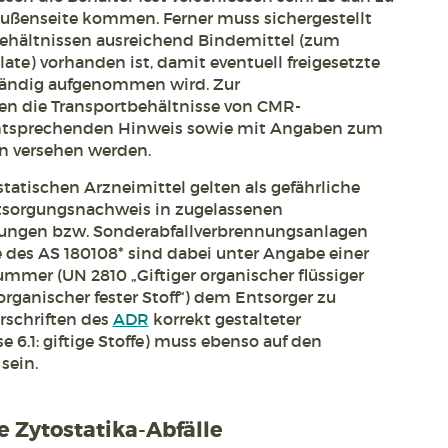
ußenseite kommen. Ferner muss sichergestellt
tbehältnissen ausreichend Bindemittel (zum
ate) vorhanden ist, damit eventuell freigesetzte
ständig aufgenommen wird. Zur
n die Transportbehältnisse von CMR-
ntsprechenden Hinweis sowie mit Angaben zum
en versehen werden.
tatischen Arzneimittel gelten als gefährliche
tsorgungsnachweis in zugelassenen
tungen bzw. Sonderabfallverbrennungsanlagen
e des AS 180108* sind dabei unter Angabe einer
mer (UN 2810 „Giftiger organischer flüssiger
 organischer fester Stoff“) dem Entsorger zu
rschriften des
ADR
korrekt gestalteter
 6.1: giftige Stoffe) muss ebenso auf den
sein.
 Zytostatika-Abfälle