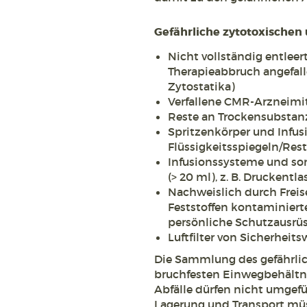
Gefährliche zytotoxischen 
Nicht vollständig entleert
Therapieabbruch angefa
Zytostatika)
Verfallene CMR-Arzneimit
Reste an Trockensubstan
Spritzenkörper und Infus
Flüssigkeitsspiegeln/Rest
Infusionssysteme und son
(> 20 ml), z. B. Drucken
Nachweislich durch Frei
Feststoffen kontaminierte
persönliche Schutzausrü
Luftfilter von Sicherhei
Die Sammlung des gefährlich
bruchfesten Einwegbehältnis
Abfälle dürfen nicht umgefül
Lagerung und Transport müss