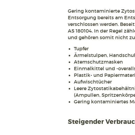
Gering kontaminierte Zytost
Entsorgung bereits am Ent
verschlossen werden. Besei
AS 180104. In der Regel zähl
und gehören somit nicht zu
Tupfer
Ärmelstulpen, Handschu
Atemschutzmasken
Einmalkittel und -overall
Plastik- und Papiermateri
Aufwischtücher
Leere Zytostatikabehäl
(Ampullen, Spritzenkörpe
Gering kontaminiertes Ma
Steigender Verbrau