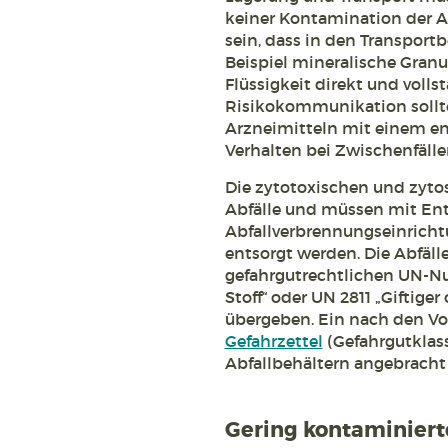
keiner Kontamination der A
sein, dass in den Transpor
Beispiel mineralische Granul
Flüssigkeit direkt und voll
Risikokommunikation sollte
Arzneimitteln mit einem e
Verhalten bei Zwischenfäll
Die zytotoxischen und zytos
Abfälle und müssen mit En
Abfallverbrennungseinrich
entsorgt werden. Die Abfäll
gefahrgutrechtlichen UN-Num
Stoff“ oder UN 2811 „Giftiger
übergeben. Ein nach den Vo
Gefahrzettel
(Gefahrgutklasse
Abfallbehältern angebracht 
Gering kontaminierte