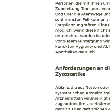
Personen, die mit ihnen um
Zubereitung, Transport, Ve
und über die Atemwege und 
schlimmsten Fall können sie
Fortpflanzung stören. Eine 
möglich, wenn diese nicht 
unterrichtet worden ist ode
Vor diesem Hintergrund wi
korrekten Hygiene- und Ab
Apotheken deutlich.
Anforderungen an d
Zytostatika
Abfälle, die aus Resten ode
zytostatischen Arzneimitte
Arzneimitteln verunreinigt 
zugeordnet (im veterinärme
damit zu den gefährlichen A