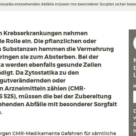
atika entstehenden Abfälle müssen mit besonderer Sorgfalt sicher beseiti
on Krebserkrankungen nehmen
e Rolle ein. Die pflanzlichen oder
en Substanzen hemmen die Vermehrung
ingen sie zum Absterben. Bei der
ka werden ebenfalls gesunde Zellen
digt. Da Zytostatika zu den
bgutverändernden oder
I
n Arzneimitteln zählen (CMR-
 525), müssen die bei der Zubereitung
enden Abfälle mit besonderer Sorgfalt
D
.
w
E
h
bergen CMR-Medikamente Gefahren für sämtliche