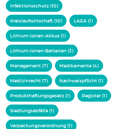
Infektionsschutz (10)
Kreislaufwirtschaft (10)
LAGA (1)
Lithium-Ionen-Akkus (1)
Lithium-Ionen-Batterien (3)
Management (7)
Medikamente (4)
Medizinrecht (7)
Nachweispflicht (1)
Produkthaftungsgesetz (1)
Register (1)
Siedlungsabfälle (1)
Verpackungsverordnung (1)