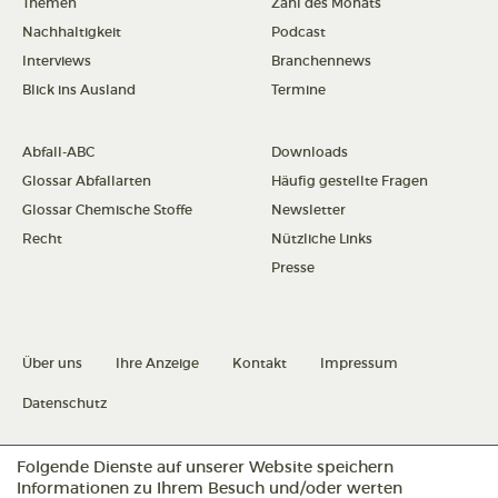
Themen
Zahl des Monats
Nachhaltigkeit
Podcast
Interviews
Branchennews
Blick ins Ausland
Termine
Abfall-ABC
Downloads
Glossar Abfallarten
Häufig gestellte Fragen
Glossar Chemische Stoffe
Newsletter
Recht
Nützliche Links
Presse
Über uns
Ihre Anzeige
Kontakt
Impressum
Datenschutz
Folgende Dienste auf unserer Website speichern
Datenschutz konfigurieren
Informationen zu Ihrem Besuch und/oder werten