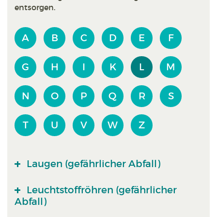
entsorgen.
A
B
C
D
E
F
G
H
I
K
L
M
N
O
P
Q
R
S
T
U
V
W
Z
Laugen (gefährlicher Abfall)
Leuchtstoffröhren (gefährlicher
Abfall)