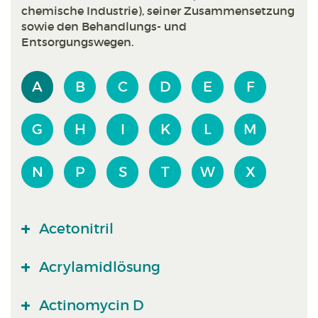
chemische Industrie), seiner Zusammensetzung
sowie den Behandlungs- und
Entsorgungswegen.
A
B
C
D
E
F
G
H
I
K
L
M
N
P
S
T
W
X
Acetonitril
Acrylamidlösung
Actinomycin D