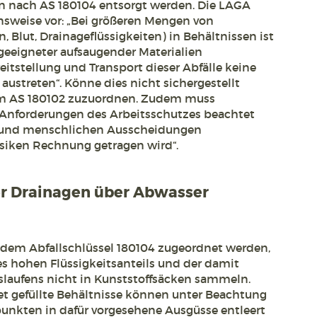
 nach AS 180104 entsorgt werden. Die LAGA
ensweise vor: „Bei größeren Mengen von
in, Blut, Drainageflüssigkeiten) in Behältnissen ist
geeigneter aufsaugender Materialien
reitstellung und Transport dieser Abfälle keine
 austreten“. Könne dies nicht sichergestellt
dem AS 180102 zuzuordnen. Zudem muss
ie Anforderungen des Arbeitsschutzes beachtet
t und menschlichen Ausscheidungen
siken Rechnung getragen wird“.
der Drainagen über Abwasser
 dem Abfallschlüssel 180104 zugeordnet werden,
es hohen Flüssigkeitsanteils und der damit
laufens nicht in Kunststoffsäcken sammeln.
et gefüllte Behältnisse können unter Beachtung
unkten in dafür vorgesehene Ausgüsse entleert