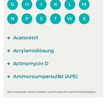
G
H
I
K
L
M
N
P
S
T
W
X
Acetonitril
Acrylamidlösung
Actinomycin D
Ammoniumpersulfat (APS)
Alle Angaben ohne Gewähr und Anspruch auf Vollständigkeit.