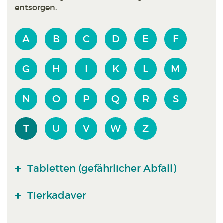
entsorgen.
A
B
C
D
E
F
G
H
I
K
L
M
N
O
P
Q
R
S
T
U
V
W
Z
Tabletten (gefährlicher Abfall)
Tierkadaver