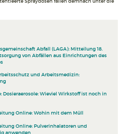
entleerte Spraydosen fallen demnach unter die
gemeinschaft Abfall (LAGA): Mitteilung 18.
ntsorgung von Abfällen aus Einrichtungen des
es
rbeitsschutz und Arbeitsmedizin:
ung
: Dosieraerosole: Wieviel Wirkstoff ist noch in
itung Online: Wohin mit dem Müll
itung Online: Pulverinhalatoren und
htig anwenden