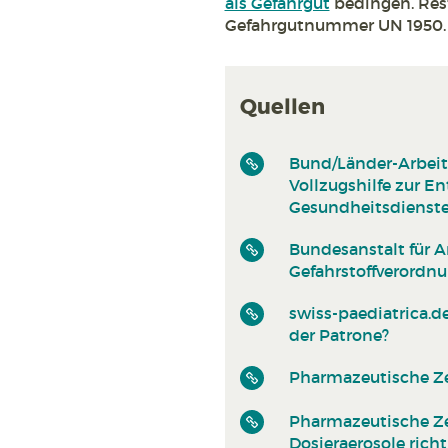
als Gefahrgut
bedingen. Rest
Gefahrgutnummer UN 1950.
Quellen
Bund/Länder-Arbeits
Vollzugshilfe zur E
Gesundheitsdienst
Bundesanstalt für A
Gefahrstoffverordn
swiss-paediatrica.de
der Patrone?
Pharmazeutische Ze
Pharmazeutische Ze
Dosieraerosole ric