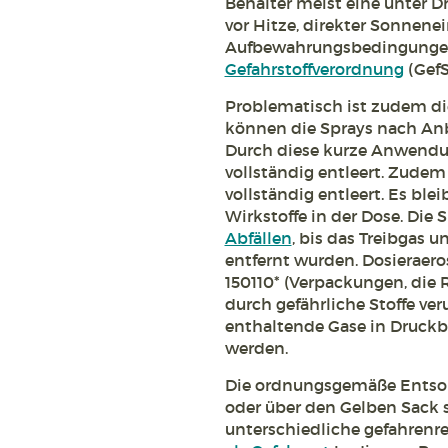
Behälter meist eine unter D
vor Hitze, direkter Sonnene
Aufbewahrungsbedingungen 
Gefahrstoffverordnung
(GefS
Problematisch ist zudem die
können die Sprays nach An
Durch diese kurze Anwendu
vollständig entleert. Zudem
vollständig entleert. Es bl
Wirkstoffe in der Dose. Die
Abfällen
, bis das Treibgas 
entfernt wurden. Dosieraer
150110* (Verpackungen, die 
durch gefährliche Stoffe ver
enthaltende Gase in Druckbe
werden.
Die ordnungsgemäße Entsor
oder über den Gelben Sack 
unterschiedliche gefahrenre