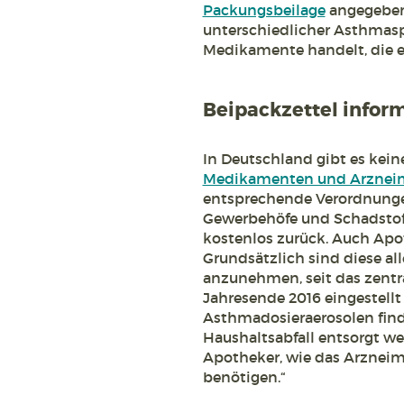
Packungsbeilage
angegeben.
unterschiedlicher Asthmaspr
Medikamente handelt, die e
Beipackzettel infor
In Deutschland gibt es kein
Medikamenten und Arzneim
entsprechende Verordnunge
Gewerbehöfe und Schadstof
kostenlos zurück. Auch Apot
Grundsätzlich sind diese all
anzunehmen, seit das zent
Jahresende 2016 eingestellt
Asthmadosieraerosolen finde
Haushaltsabfall entsorgt we
Apotheker, wie das Arzneimi
benötigen.“