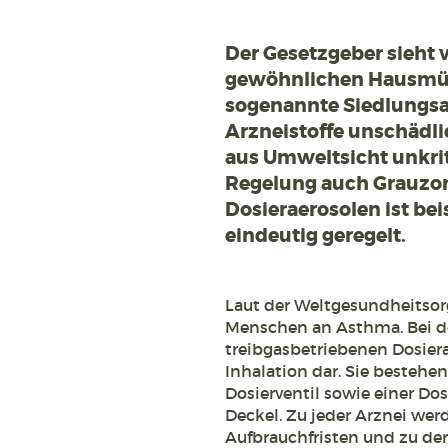
Der Gesetzgeber sieht v
gewöhnlichen Hausmüll
sogenannte Siedlungsab
Arzneistoffe unschädli
aus Umweltsicht unkrit
Regelung auch Grauzon
Dosieraerosolen ist be
eindeutig geregelt.
Laut der Weltgesundheitsor
Menschen an Asthma. Bei d
treibgasbetriebenen Dosiera
Inhalation dar. Sie besteh
Dosierventil sowie einer Do
Deckel. Zu jeder Arznei we
Aufbrauchfristen und zu d