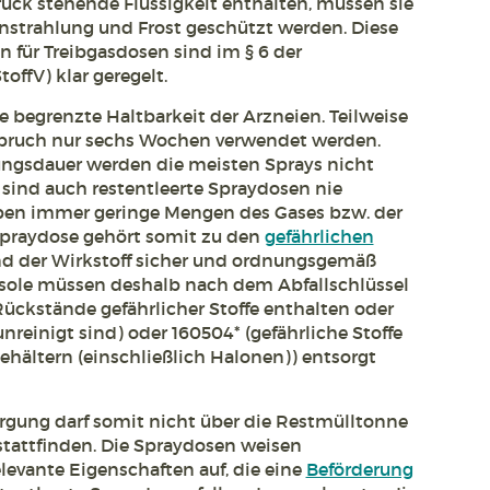
ruck stehende Flüssigkeit enthalten, müssen sie
instrahlung und Frost geschützt werden. Diese
für Treibgasdosen sind im § 6 der
toffV) klar geregelt.
 begrenzte Haltbarkeit der Arzneien. Teilweise
bruch nur sechs Wochen verwendet werden.
ngsdauer werden die meisten Sprays nicht
 sind auch restentleerte Spraydosen nie
eiben immer geringe Mengen des Gases bzw. der
 Spraydose gehört somit zu den
gefährlichen
und der Wirkstoff sicher und ordnungsgemäß
osole müssen deshalb nach dem Abfallschlüssel
Rückstände gefährlicher Stoffe enthalten oder
unreinigt sind) oder 160504* (gefährliche Stoffe
hältern (einschließlich Halonen)) entsorgt
gung darf somit nicht über die Restmülltonne
stattfinden. Die Spraydosen weisen
levante Eigenschaften auf, die eine
Beförderung