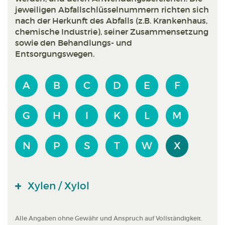
jeweiligen Abfallschlüsselnummern richten sich
nach der Herkunft des Abfalls (z.B. Krankenhaus,
chemische Industrie), seiner Zusammensetzung
sowie den Behandlungs- und
Entsorgungswegen.
A
B
C
D
E
F
G
H
I
K
L
M
N
P
S
T
W
X
Xylen / Xylol
Alle Angaben ohne Gewähr und Anspruch auf Vollständigkeit.