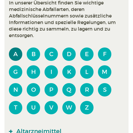
In unserer Übersicht finden Sie wichtige
medizinische Abfallarten, deren
Abfallschlüsselnummern sowie zusätzliche
Informationen und spezielle Regelungen, um
diese richtig zu sammeln, zu lagern und zu
entsorgen.
A
B
C
D
E
F
G
H
I
K
L
M
N
O
P
Q
R
S
T
U
V
W
Z
Altarzneimittel