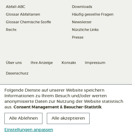
Abfall-ABC
Downloads
Glossar Abfallarten
Häufig gestellte Fragen
Glossar Chemische Stoffe
Newsletter
Recht
Nützliche Links
Presse
Über uns
Ihre Anzeige
Kontakt
Impressum
Datenschutz
Datenschutz konfigurieren
Folgende Dienste auf unserer Website speichern
Informationen zu Ihrem Besuch und/oder werten
anonymisierte Daten zur Nutzung der Website statistisch
aus:
Consent Management & Besucher-Statistik
.
Folgen Sie uns:
Alle Ablehnen
Alle akzeptieren
Einstellungen anpassen
Abfallmanager
Abfallmanager
Abfallmanager