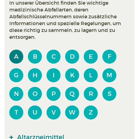
In unserer Übersicht finden Sie wichtige
medizinische Abfallarten, deren
Abfallschlüsselnummern sowie zusätzliche
Informationen und spezielle Regelungen, um
diese richtig zu sammeln, zu lagern und zu
entsorgen.
A
B
C
D
E
F
G
H
I
K
L
M
N
O
P
Q
R
S
T
U
V
W
Z
Altarzneimittel