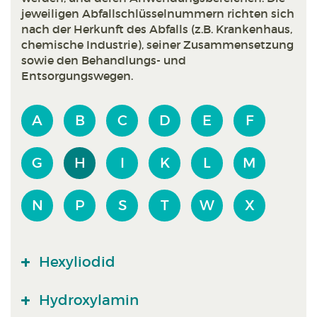
jeweiligen Abfallschlüsselnummern richten sich
nach der Herkunft des Abfalls (z.B. Krankenhaus,
chemische Industrie), seiner Zusammensetzung
sowie den Behandlungs- und
Entsorgungswegen.
A
B
C
D
E
F
G
H
I
K
L
M
N
P
S
T
W
X
Hexyliodid
Hydroxylamin