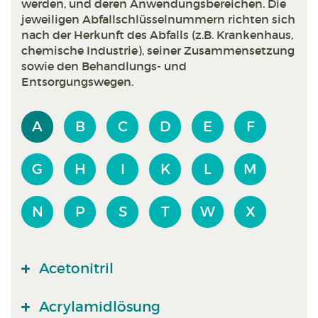
werden, und deren Anwendungsbereichen. Die
jeweiligen Abfallschlüsselnummern richten sich
nach der Herkunft des Abfalls (z.B. Krankenhaus,
chemische Industrie), seiner Zusammensetzung
sowie den Behandlungs- und
Entsorgungswegen.
A
B
C
D
E
F
G
H
I
K
L
M
N
P
S
T
W
X
Acetonitril
Acrylamidlösung