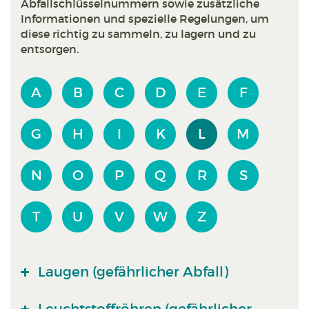
Abfallschlüsselnummern sowie zusätzliche
Informationen und spezielle Regelungen, um
diese richtig zu sammeln, zu lagern und zu
entsorgen.
A
B
C
D
E
F
G
H
I
K
L
M
N
O
P
Q
R
S
T
U
V
W
Z
Laugen (gefährlicher Abfall)