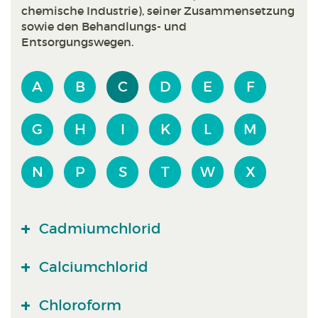
chemische Industrie), seiner Zusammensetzung
sowie den Behandlungs- und
Entsorgungswegen.
A
B
C
D
E
F
G
H
I
K
L
M
N
P
S
T
W
X
Cadmiumchlorid
Calciumchlorid
Chloroform