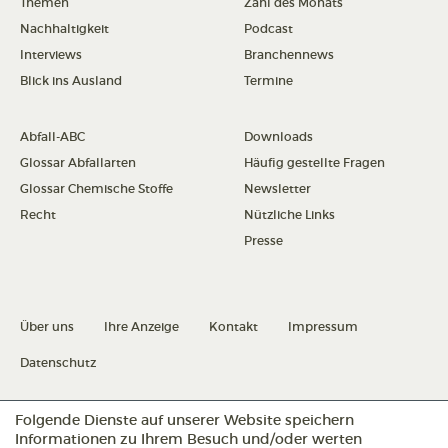
Themen
Zahl des Monats
Nachhaltigkeit
Podcast
Interviews
Branchennews
Blick ins Ausland
Termine
Abfall-ABC
Downloads
Glossar Abfallarten
Häufig gestellte Fragen
Glossar Chemische Stoffe
Newsletter
Recht
Nützliche Links
Presse
Über uns
Ihre Anzeige
Kontakt
Impressum
Datenschutz
Folgende Dienste auf unserer Website speichern
Datenschutz konfigurieren
Informationen zu Ihrem Besuch und/oder werten