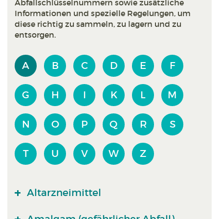
Abfallschlüsselnummern sowie zusätzliche
Informationen und spezielle Regelungen, um
diese richtig zu sammeln, zu lagern und zu
entsorgen.
A
B
C
D
E
F
G
H
I
K
L
M
N
O
P
Q
R
S
T
U
V
W
Z
Altarzneimittel