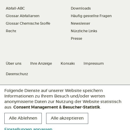
Abfall-ABC
Downloads
Glossar Abfallarten
Häufig gestellte Fragen
Glossar Chemische Stoffe
Newsletter
Recht
Nützliche Links
Presse
Über uns
Ihre Anzeige
Kontakt
Impressum
Datenschutz
Folgende Dienste auf unserer Website speichern
Datenschutz konfigurieren
Informationen zu Ihrem Besuch und/oder werten
anonymisierte Daten zur Nutzung der Website statistisch
aus:
Consent Management & Besucher-Statistik
.
Folgen Sie uns:
Alle Ablehnen
Alle akzeptieren
Einstellungen anpassen