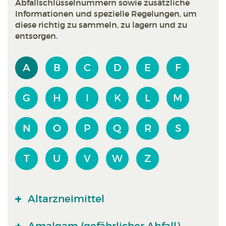
Abfallschlüsselnummern sowie zusätzliche
Informationen und spezielle Regelungen, um
diese richtig zu sammeln, zu lagern und zu
entsorgen.
A
B
C
D
E
F
G
H
I
K
L
M
N
O
P
Q
R
S
T
U
V
W
Z
Altarzneimittel