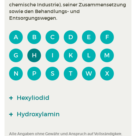
chemische Industrie), seiner Zusammensetzung
sowie den Behandlungs- und
Entsorgungswegen.
A
B
C
D
E
F
G
H
I
K
L
M
N
P
S
T
W
X
Hexyliodid
Hydroxylamin
Alle Angaben ohne Gewähr und Anspruch auf Vollständigkeit.