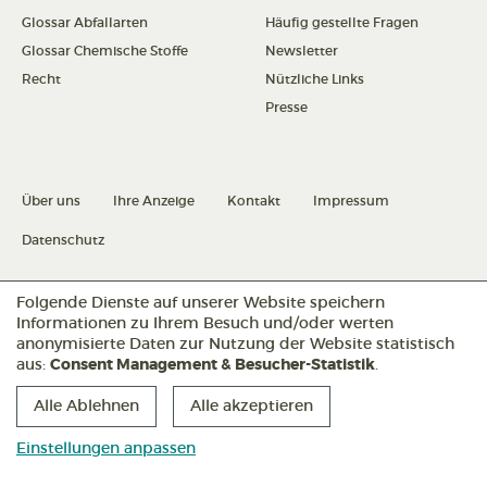
Glossar Abfallarten
Häufig gestellte Fragen
Glossar Chemische Stoffe
Newsletter
Recht
Nützliche Links
Presse
Über uns
Ihre Anzeige
Kontakt
Impressum
Datenschutz
Folgende Dienste auf unserer Website speichern
Datenschutz konfigurieren
Informationen zu Ihrem Besuch und/oder werten
anonymisierte Daten zur Nutzung der Website statistisch
aus:
Consent Management & Besucher-Statistik
.
Folgen Sie uns:
Alle Ablehnen
Alle akzeptieren
Einstellungen anpassen
Abfallmanager
Abfallmanager
Abfallmanager
Medizin
Medizin
Medizin