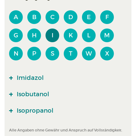
A
B
C
D
E
F
G
H
I
K
L
M
N
P
S
T
W
X
Imidazol
Isobutanol
Isopropanol
Alle Angaben ohne Gewähr und Anspruch auf Vollständigkeit.