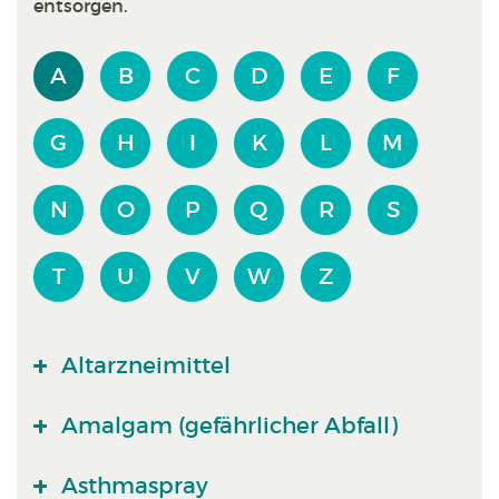
entsorgen.
A
B
C
D
E
F
G
H
I
K
L
M
N
O
P
Q
R
S
T
U
V
W
Z
Altarzneimittel
Amalgam (gefährlicher Abfall)
Asthmaspray