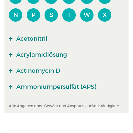
N
P
S
T
W
X
Acetonitril
Acrylamidlösung
Actinomycin D
Ammoniumpersulfat (APS)
Alle Angaben ohne Gewähr und Anspruch auf Vollständigkeit.