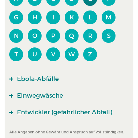
G
H
I
K
L
M
N
O
P
Q
R
S
T
U
V
W
Z
Ebola-Abfälle
Einwegwäsche
Entwickler (gefährlicher Abfall)
Alle Angaben ohne Gewähr und Anspruch auf Vollständigkeit.