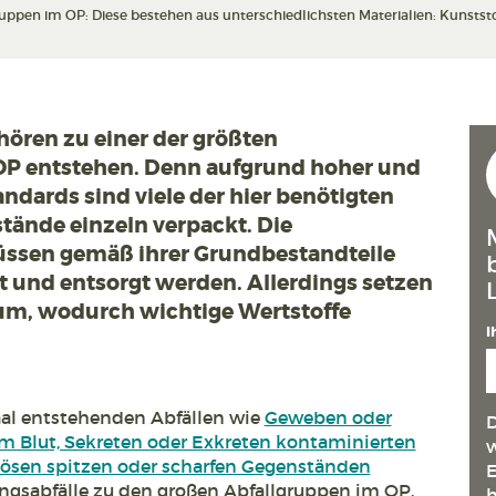
pen im OP: Diese bestehen aus unterschiedlichsten Materialien: Kunststoff
ören zu einer der größten
 OP entstehen. Denn aufgrund hoher und
ndards sind viele der hier benötigten
tände einzeln verpackt. Die
ssen gemäß ihrer Grundbestandteile
lt und entsorgt werden. Allerdings setzen
n um, wodurch wichtige Wertstoffe
I
al entstehenden Abfällen wie
Geweben oder
D
em Blut, Sekreten oder Exkreten kontaminierten
w
iösen spitzen oder scharfen Gegenständen
E
ngsabfälle zu den großen Abfallgruppen im OP.
h