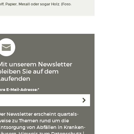
, Papier, Metall oder sogar Holz. (Foto:
Mit unserem Newsletter
bleiben Sie auf dem
Laufenden
hre E-Mail-Adresse:*
Anmelden
er Newsletter erscheint quartals­
eise zu Themen rund um die
ntsorgung von Abfällen in Kranken­
äusern.
Hinweis zum Datenschutz
|