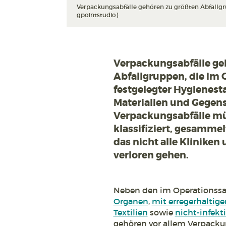
Verpackungsabfälle gehören zu größten Abfallgrup
gpointstudio)
Verpackungsabfälle geh
Abfallgruppen, die im
festgelegter Hygienesta
Materialien und Gegens
Verpackungsabfälle mü
klassifiziert, gesamme
das nicht alle Klinike
verloren gehen.
Neben den im Operationssa
Organen
,
mit erregerhaltig
Textilien
sowie
nicht-infekt
gehören vor allem Verpacku