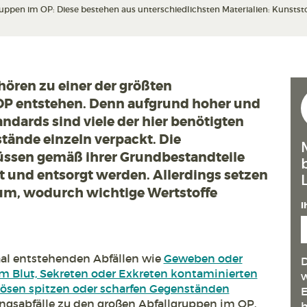
pen im OP: Diese bestehen aus unterschiedlichsten Materialien: Kunststoff
ören zu einer der größten
 OP entstehen. Denn aufgrund hoher und
ndards sind viele der hier benötigten
tände einzeln verpackt. Die
ssen gemäß ihrer Grundbestandteile
lt und entsorgt werden. Allerdings setzen
n um, wodurch wichtige Wertstoffe
I
al entstehenden Abfällen wie
Geweben oder
D
em Blut, Sekreten oder Exkreten kontaminierten
w
iösen spitzen oder scharfen Gegenständen
E
ngsabfälle zu den großen Abfallgruppen im OP.
h