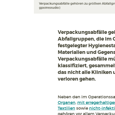
Verpackungsabfälle gehören zu größten Abfallgrup
gpointstudio)
Verpackungsabfälle geh
Abfallgruppen, die im
festgelegter Hygienesta
Materialien und Gegens
Verpackungsabfälle mü
klassifiziert, gesamme
das nicht alle Klinike
verloren gehen.
Neben den im Operationssa
Organen
,
mit erregerhaltig
Textilien
sowie
nicht-infekt
gehören vor allem Verpacku