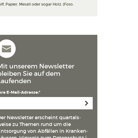
, Papier, Metall oder sogar Holz. (Foto:
Mit unserem Newsletter
bleiben Sie auf dem
Laufenden
hre E-Mail-Adresse:*
Anmelden
er Newsletter erscheint quartals­
eise zu Themen rund um die
ntsorgung von Abfällen in Kranken­
äusern.
Hinweis zum Datenschutz
|