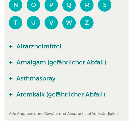
N
O
P
Q
R
S
T
U
V
W
Z
Altarzneimittel
Amalgam (gefährlicher Abfall)
Asthmaspray
Atemkalk (gefährlicher Abfall)
Alle Angaben ohne Gewähr und Anspruch auf Vollständigkeit.