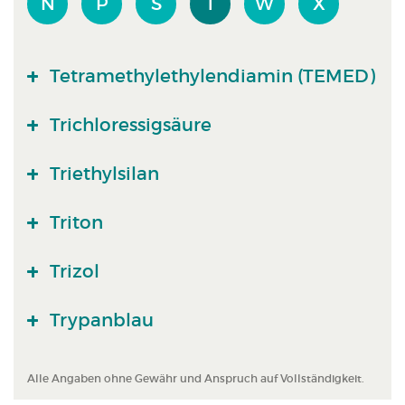
N
P
S
T
W
X
Tetramethylethylendiamin (TEMED)
Trichloressigsäure
Triethylsilan
Triton
Trizol
Trypanblau
Alle Angaben ohne Gewähr und Anspruch auf Vollständigkeit.