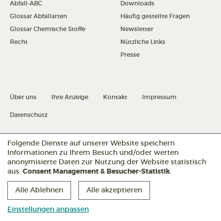
Abfall-ABC
Downloads
Glossar Abfallarten
Häufig gestellte Fragen
Glossar Chemische Stoffe
Newsletter
Recht
Nützliche Links
Presse
Über uns
Ihre Anzeige
Kontakt
Impressum
Datenschutz
Folgende Dienste auf unserer Website speichern
Datenschutz konfigurieren
Informationen zu Ihrem Besuch und/oder werten
anonymisierte Daten zur Nutzung der Website statistisch
aus:
Consent Management & Besucher-Statistik
.
Folgen Sie uns:
Alle Ablehnen
Alle akzeptieren
Einstellungen anpassen
Abfallmanager
Abfallmanager
Abfallmanager