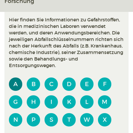
Forschung
Hier finden Sie Informationen zu Gefahrstoffen,
die in medizinischen Laboren verwendet
werden, und deren Anwendungsbereichen. Die
jeweiligen Abfallschlüsselnummern richten sich
nach der Herkunft des Abfalls (z.B. Krankenhaus,
chemische Industrie), seiner Zusammensetzung
sowie den Behandlungs- und
Entsorgungswegen.
A
B
C
D
E
F
G
H
I
K
L
M
N
P
S
T
W
X