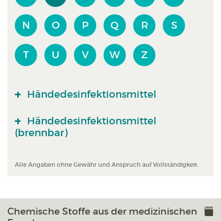
N
O
P
Q
R
S
T
U
V
W
Z
Händedesinfektionsmittel
Händedesinfektionsmittel
(brennbar)
Alle Angaben ohne Gewähr und Anspruch auf Vollständigkeit.
Chemische Stoffe aus der medizinischen