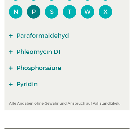
N
P
S
T
W
X
Paraformaldehyd
Phleomycin D1
Phosphorsäure
Pyridin
Alle Angaben ohne Gewähr und Anspruch auf Vollständigkeit.