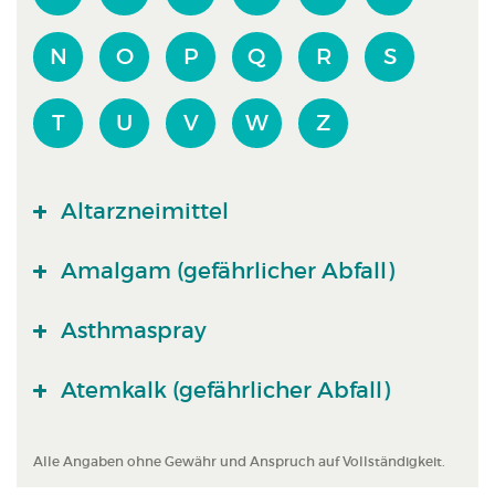
N
O
P
Q
R
S
T
U
V
W
Z
Altarzneimittel
Amalgam (gefährlicher Abfall)
Asthmaspray
Atemkalk (gefährlicher Abfall)
Alle Angaben ohne Gewähr und Anspruch auf Vollständigkeit.