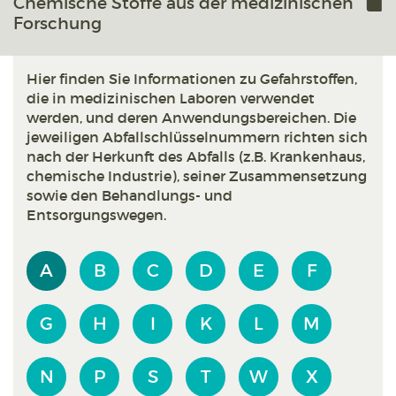
Chemische Stoffe aus der medizinischen
Forschung
Hier finden Sie Informationen zu Gefahrstoffen,
die in medizinischen Laboren verwendet
werden, und deren Anwendungsbereichen. Die
jeweiligen Abfallschlüsselnummern richten sich
nach der Herkunft des Abfalls (z.B. Krankenhaus,
chemische Industrie), seiner Zusammensetzung
sowie den Behandlungs- und
Entsorgungswegen.
A
B
C
D
E
F
G
H
I
K
L
M
N
P
S
T
W
X