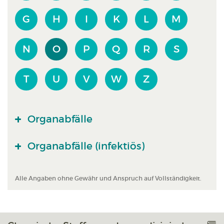
G
H
I
K
L
M
N
O
P
Q
R
S
T
U
V
W
Z
Organabfälle
Organabfälle (infektiös)
Alle Angaben ohne Gewähr und Anspruch auf Vollständigkeit.