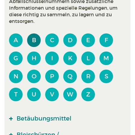
Abfallschlüsselnummern sowie zusätzliche
Informationen und spezielle Regelungen, um
diese richtig zu sammeln, zu lagern und zu
entsorgen.
A
B
C
D
E
F
G
H
I
K
L
M
N
O
P
Q
R
S
T
U
V
W
Z
Betäubungsmittel
Bleischürzen /