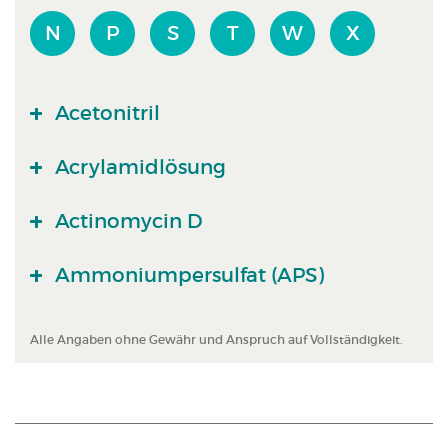
N
P
S
T
W
X
Acetonitril
Acrylamidlösung
Actinomycin D
Ammoniumpersulfat (APS)
Alle Angaben ohne Gewähr und Anspruch auf Vollständigkeit.