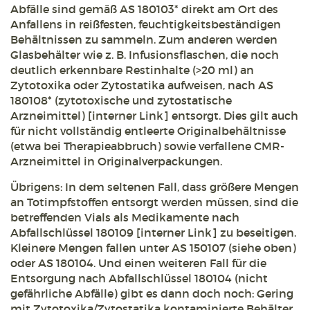
Abfälle sind gemäß AS 180103* direkt am Ort des
Anfallens in reißfesten, feuchtigkeitsbeständigen
Behältnissen zu sammeln. Zum anderen werden
Glasbehälter wie z. B. Infusionsflaschen, die noch
deutlich erkennbare Restinhalte (>20 ml) an
Zytotoxika oder Zytostatika aufweisen, nach AS
180108* (zytotoxische und zytostatische
Arzneimittel) [interner Link] entsorgt. Dies gilt auch
für nicht vollständig entleerte Originalbehältnisse
(etwa bei Therapieabbruch) sowie verfallene CMR-
Arzneimittel in Originalverpackungen.
Übrigens: In dem seltenen Fall, dass größere Mengen
an Totimpfstoffen entsorgt werden müssen, sind die
betreffenden Vials als Medikamente nach
Abfallschlüssel 180109 [interner Link] zu beseitigen.
Kleinere Mengen fallen unter AS 150107 (siehe oben)
oder AS 180104. Und einen weiteren Fall für die
Entsorgung nach Abfallschlüssel 180104 (nicht
gefährliche Abfälle) gibt es dann doch noch: Gering
mit Zytotoxika/Zytostatika kontaminierte Behälter.