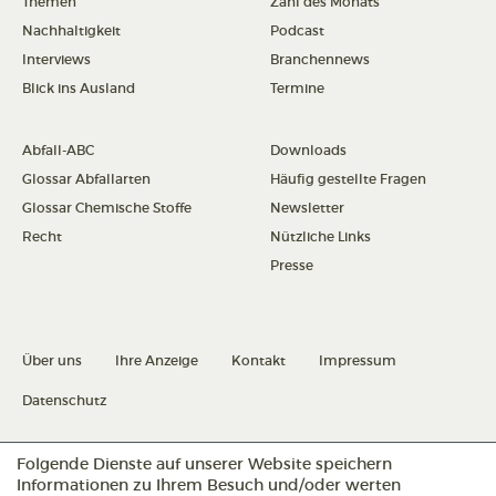
Themen
Zahl des Monats
Nachhaltigkeit
Podcast
Interviews
Branchennews
Blick ins Ausland
Termine
Abfall-ABC
Downloads
Glossar Abfallarten
Häufig gestellte Fragen
Glossar Chemische Stoffe
Newsletter
Recht
Nützliche Links
Presse
Über uns
Ihre Anzeige
Kontakt
Impressum
Datenschutz
Folgende Dienste auf unserer Website speichern
Datenschutz konfigurieren
Informationen zu Ihrem Besuch und/oder werten