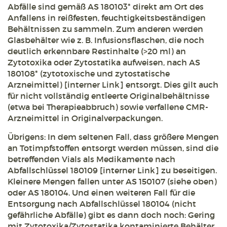
Abfälle sind gemäß AS 180103* direkt am Ort des
Anfallens in reißfesten, feuchtigkeitsbeständigen
Behältnissen zu sammeln. Zum anderen werden
Glasbehälter wie z. B. Infusionsflaschen, die noch
deutlich erkennbare Restinhalte (>20 ml) an
Zytotoxika oder Zytostatika aufweisen, nach AS
180108* (zytotoxische und zytostatische
Arzneimittel) [interner Link] entsorgt. Dies gilt auch
für nicht vollständig entleerte Originalbehältnisse
(etwa bei Therapieabbruch) sowie verfallene CMR-
Arzneimittel in Originalverpackungen.
Übrigens: In dem seltenen Fall, dass größere Mengen
an Totimpfstoffen entsorgt werden müssen, sind die
betreffenden Vials als Medikamente nach
Abfallschlüssel 180109 [interner Link] zu beseitigen.
Kleinere Mengen fallen unter AS 150107 (siehe oben)
oder AS 180104. Und einen weiteren Fall für die
Entsorgung nach Abfallschlüssel 180104 (nicht
gefährliche Abfälle) gibt es dann doch noch: Gering
mit Zytotoxika/Zytostatika kontaminierte Behälter.