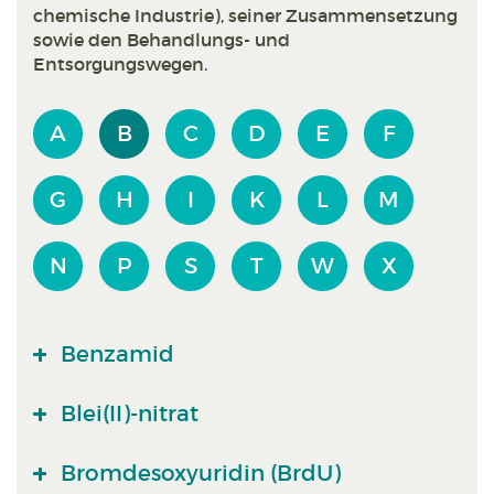
chemische Industrie), seiner Zusammensetzung
sowie den Behandlungs- und
Entsorgungswegen.
A
B
C
D
E
F
G
H
I
K
L
M
N
P
S
T
W
X
Benzamid
Blei(II)-nitrat
Bromdesoxyuridin (BrdU)