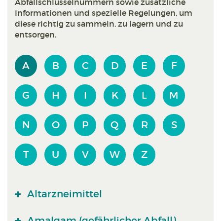
Abfallschlüsselnummern sowie zusätzliche
Informationen und spezielle Regelungen, um
diese richtig zu sammeln, zu lagern und zu
entsorgen.
A
B
C
D
E
F
G
H
I
K
L
M
N
O
P
Q
R
S
T
U
V
W
Z
Altarzneimittel
Amalgam (gefährlicher Abfall)