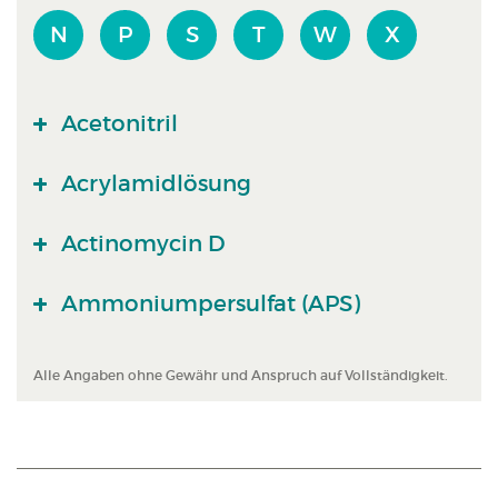
N
P
S
T
W
X
Acetonitril
Acrylamidlösung
Actinomycin D
Ammoniumpersulfat (APS)
Alle Angaben ohne Gewähr und Anspruch auf Vollständigkeit.