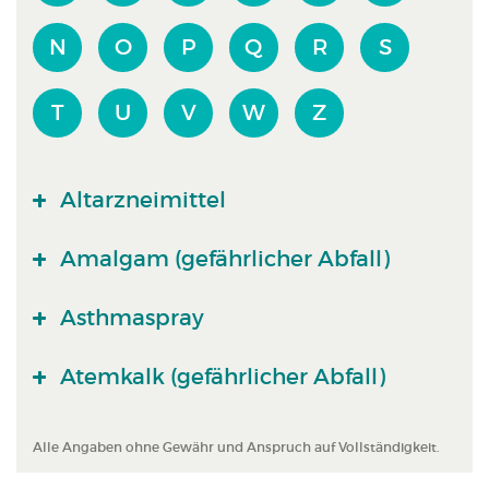
N
O
P
Q
R
S
T
U
V
W
Z
Altarzneimittel
Amalgam (gefährlicher Abfall)
Asthmaspray
Atemkalk (gefährlicher Abfall)
Alle Angaben ohne Gewähr und Anspruch auf Vollständigkeit.