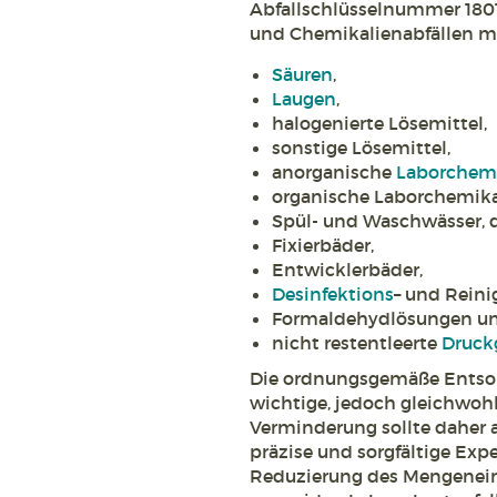
Abfallschlüsselnummer 1801
und Chemikalienabfällen mi
Säuren
,
Laugen
,
halogenierte Lösemittel,
sonstige Lösemittel,
anorganische
Laborchemi
organische Laborchemika
Spül- und Waschwässer, di
Fixierbäder,
Entwicklerbäder,
Desinfektions
– und Reini
Formaldehydlösungen u
nicht restentleerte
Druck
Die ordnungsgemäße Entsorg
wichtige, jedoch gleichwoh
Verminderung sollte daher an
präzise und sorgfältige Exp
Reduzierung des Mengenein