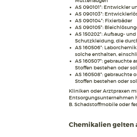
Mutterlaugen
AS 090101*: Entwickler u
AS 090103*: Entwicklerlö
AS 090104*: Fixierbäder
AS 090105*: Bleichlösung
AS 150202*: Aufsaug- und
Schutzkleidung, die durch
AS 160506*: Laborchemika
solche enthalten, einsch
AS 160507*: gebrauchte a
Stoffen bestehen oder so
AS 160508*: gebrauchte o
Stoffen bestehen oder so
Kliniken oder Arztpraxen m
Entsorgungsunternehmen h
B. Schadstoffmobile oder f
Chemikalien gelten a