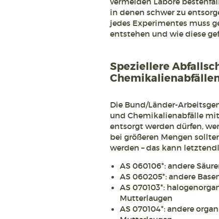
vermeiden Labore bestenfal
in denen schwer zu entsorg
jedes Experimentes muss ge
entstehen und wie diese ge
Speziellere Abfalls
Chemikalienabfälle
Die Bund/Länder-Arbeitsge
und Chemikalienabfälle mit
entsorgt werden dürfen, we
bei größeren Mengen sollten
werden – das kann letztend
AS 060106*: andere Säure
AS 060205*: andere Base
AS 070103*: halogenorgan
Mutterlaugen
AS 070104*: andere organ