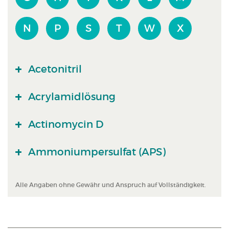
N
P
S
T
W
X
Acetonitril
Acrylamidlösung
Actinomycin D
Ammoniumpersulfat (APS)
Alle Angaben ohne Gewähr und Anspruch auf Vollständigkeit.